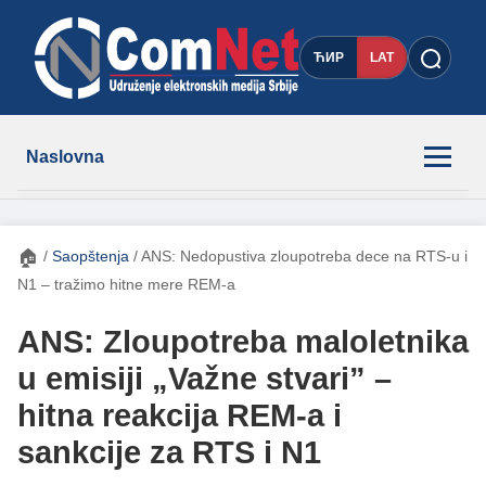
ЋИР
LAT
Naslovna
Novosti
🏠
/
Saopštenja
/
ANS: Nedopustiva zloupotreba dece na RTS-u i
Članovi
N1 – tražimo hitne mere REM-a
ANS: Zloupotreba maloletnika
O nama
u emisiji „Važne stvari” –
hitna reakcija REM-a i
Kontakt
sankcije za RTS i N1