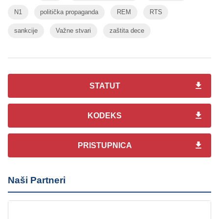
N1
politička propaganda
REM
RTS
sankcije
Važne stvari
zaštita dece
STATUT
KODEKS
PRISTUPNICA
Naši Partneri