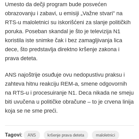
Umesto da dečji program bude posvećen
obrazovanju i zabavi, u emisiji „Važne stvari” na
RTS-u maloletnici su iskorišćeni za slanje političkih
poruka. Poseban skandal je što je televizija N1
koristila iste snimke čak i bez zamagljivanja lica
dece, što predstavlja direktno kršenje zakona i
prava deteta.
ANS najoštrije osuđuje ovu nedopustivu praksu i
zahteva hitnu reakciju REM-a, smene odgovornih
na RTS-u i procesuiranje N1. Deca nikada ne smeju
biti uvučena u političke obračune – to je crvena linija
koja se ne sme preći.
Tagovi:
ANS
kršenje prava deteta
maloletnici