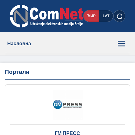
ЋИР
LAT
Насловна
Новости
Портали
Чланови
О нама
Контакт
ГМ ПРЕСС