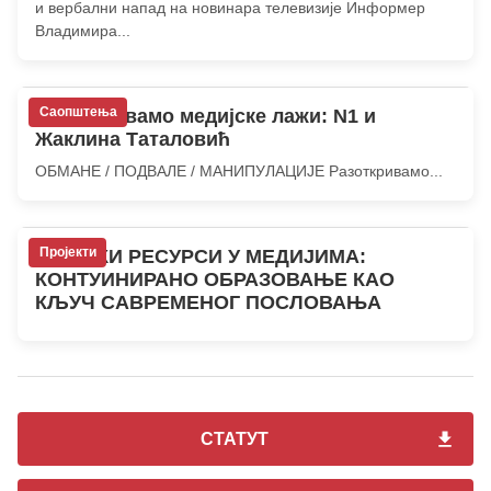
и вербални напад на новинара телевизије Информер
Владимира...
Саопштења
Разоткривамо медијске лажи: N1 и
Жаклина Таталовић
ОБМАНЕ / ПОДВАЛЕ / МАНИПУЛАЦИЈЕ Разоткривамо...
Пројекти
ЉУДСКИ РЕСУРСИ У МЕДИЈИМА:
КОНТУИНИРАНО ОБРАЗОВАЊЕ КАО
КЉУЧ САВРЕМЕНОГ ПОСЛОВАЊА
СТАТУТ