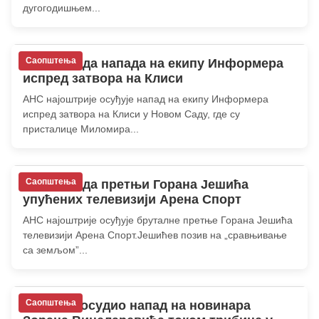
дугогодишњем...
Саопштења
АНС: Осуда напада на екипу Информера
испред затвора на Клиси
АНС најоштрије осуђује напад на екипу Информера
испред затвора на Клиси у Новом Саду, где су
присталице Миломира...
Саопштења
АНС: Осуда претњи Горана Јешића
упућених телевизији Арена Спорт
АНС најоштрије осуђује бруталне претње Горана Јешића
телевизији Арена Спорт.Јешићев позив на „сравњивање
са земљом”...
Саопштења
ПРОУНС осудио напад на новинара