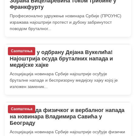
Зорана Вицеларевића током трибине у
Франкфурту
Професионално удружење новинара Србије (ПРОУНС)
изражава најоштрији протест и дубоку забринутост
поводом бруталног...
Саопштења
АНС стао у одбрану Дејана Вукелића!
Најоштрија осуда бруталних напада и
медијске хајке
Асоцијација новинара Србије најоштрије осуђује
бруталне нападе и беспризорну медијску хајку којој је
изложен заменик...
Саопштења
АНС: Осуда физичког и вербалног напада
на новинара Владимира Савића у
Београду
Асоцијација новинара Србије најоштрије осуђује физички