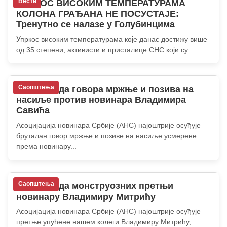
Вести
УПРКОС ВИСОКИМ ТЕМПЕРАТУРАМА
КОЛОНА ГРАЂАНА НЕ ПОСУСТАЈЕ:
Тренутно се налазе у Голубинцима
Упркос високим температурама које данас достижу више
од 35 степени, активисти и присталице СНС који су...
Саопштења
АНС: Осуда говора мржње и позива на
насиље против новинара Владимира
Савића
Асоцијација новинара Србије (АНС) најоштрије осуђује
бруталан говор мржње и позиве на насиље усмерене
према новинару...
Саопштења
АНС: Осуда монструозних претњи
новинару Владимиру Митрићу
Асоцијација новинара Србије (АНС) најоштрије осуђује
претње упућене нашем колеги Владимиру Митрићу,