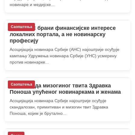
новинаре и медијске...
Саопштења
АНС: УНС брани финансијске интересе
локалних портала, а не новинарску
професију
Асоцијација новинара Србије (АНС) најоштрије осуђује
кампању Удружења новинара Србије (УНС) усмерену
против новинарке...
Саопштења
АНС: Осуда мизогиног твита Здравка
Поноша упућеног новинаркама и женама
Асоцијација новинара Србије најоштрије осуђује
скандалозан, примитиван и мизогин твит Здравка
Поноша, којим је брутално...