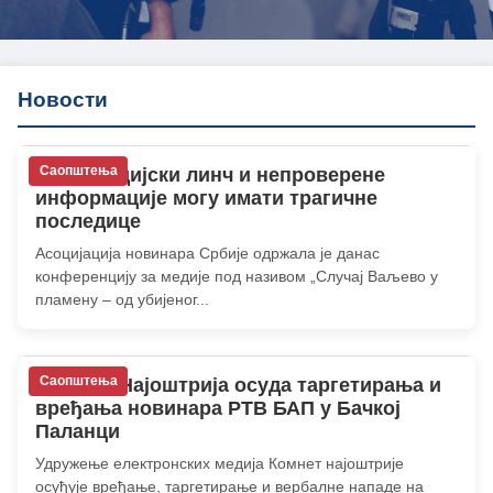
Новости
Саопштења
АНС: Медијски линч и непроверене
информације могу имати трагичне
последице
Асоцијација новинара Србије одржала је данас
конференцију за медије под називом „Случај Ваљево у
пламену – од убијеног...
Саопштења
Комнет: Најоштрија осуда таргетирања и
вређања новинара РТВ БАП у Бачкој
Паланци
Удружење електронских медија Комнет најоштрије
осуђује вређање, таргетирање и вербалне нападе на