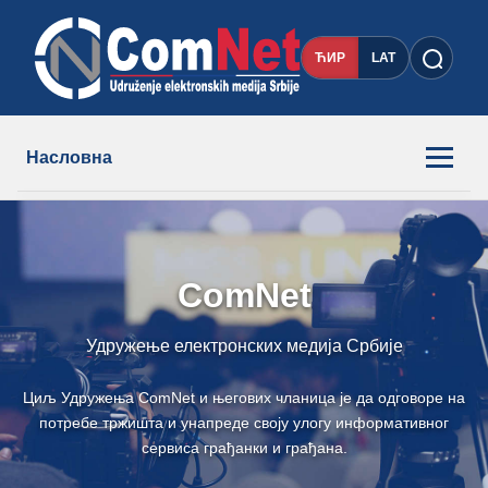
ЋИР
LAT
Насловна
Новости
ComNet
Чланови
Удружење електронских медија Србије
О нама
Циљ Удружења ComNet и његових чланица је да одговоре на
Контакт
потребе тржишта и унапреде своју улогу информативног
сервиса грађанки и грађана.