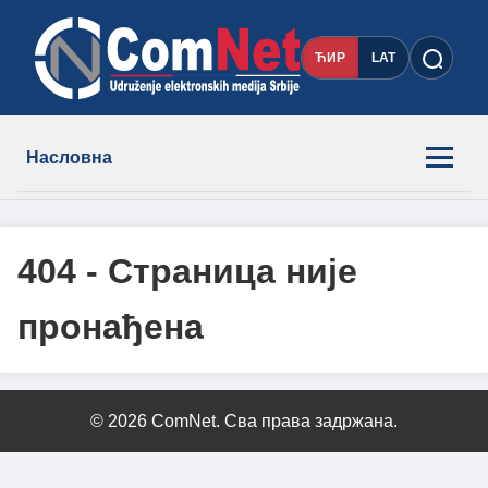
ЋИР
LAT
Насловна
Новости
404 - Страница није
Чланови
пронађена
О нама
Контакт
© 2026 ComNet. Сва права задржана.