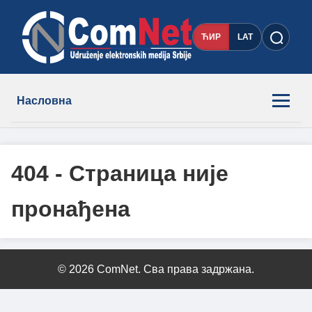
ЋИР
LAT
Насловна
Новости
404 - Страница није
Чланови
пронађена
О нама
Контакт
© 2026 ComNet. Сва права задржана.