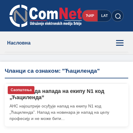
ЋИР
LAT
Насловна
Новости
Чланци са ознаком: "Ћациленда"
Чланови
Саопштења
АНС: Осуда напада на екипу N1 код
О нама
„Ћациленда”
АНС најоштрије осуђује напад на екипу N1 код
Контакт
„Ћациленда”. Напад на новинара је напад на целу
професију и не може бити...