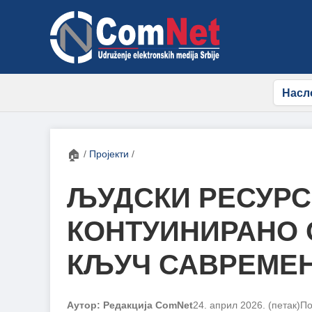
Насл
🏠
/
Пројекти
/
ЉУДСКИ РЕСУРС
КОНТУИНИРАНО 
КЉУЧ САВРЕМЕ
Аутор: Редакција ComNet
24. април 2026. (петак)
По