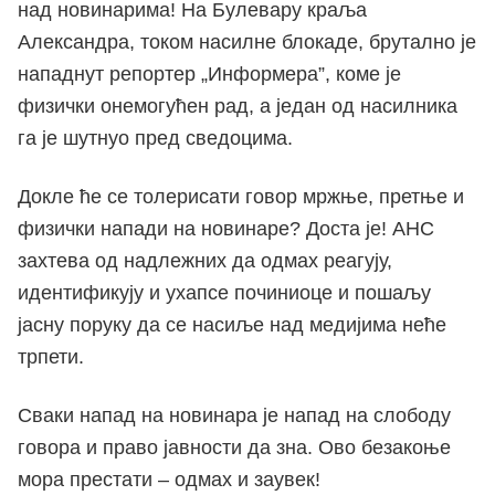
над новинарима! На Булевару краља
Александра, током насилне блокаде, брутално је
нападнут репортер „Информера”, коме је
физички онемогућен рад, а један од насилника
га је шутнуо пред сведоцима.
Докле ће се толерисати говор мржње, претње и
физички напади на новинаре? Доста је! АНС
захтева од надлежних да одмах реагују,
идентификују и ухапсе починиоце и пошаљу
јасну поруку да се насиље над медијима неће
трпети.
Сваки напад на новинара је напад на слободу
говора и право јавности да зна. Ово безакоње
мора престати – одмах и заувек!