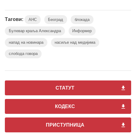
Тагови:
АНС
Београд
блокада
Булевар краља Александра
Информер
напад на новинара
насиље над медијима
слобода говора
СТАТУТ
КОДЕКС
ПРИСТУПНИЦА