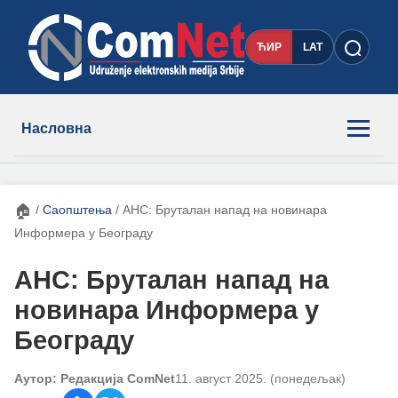
ЋИР
LAT
Насловна
Новости
🏠
/
Саопштења
/
АНС: Бруталан напад на новинара
Чланови
Информера у Београду
АНС: Бруталан напад на
О нама
новинара Информера у
Београду
Контакт
Аутор: Редакција ComNet
11. август 2025. (понедељак)