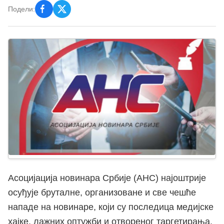
Подели:
Асоцијација новинара Србије (АНС) најоштрије
осуђује бруталне, организоване и све чешће
нападе на новинаре, који су последица медијске
хајке, лажних оптужби и отвореног таргетирања.