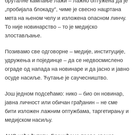
бруталне кампање лажи – лажно оптужена да је
„пробијала блокаду”, чиме је свесно нацртана
мета на њеном челу и изложена опасном линчу.
То није новинарство – то је медијско
злостављање.
Позивамо све одговорне – медије, институције,
удружења и појединце – да се недвосмислено
ограде од напада на новинаре и да јасно и јавно
осуде насиље. Ћутање је саучесништво.
Још једном подсећамо: нико – био он новинар,
јавна личност или обичан грађанин – не сме
бити изложен лажним оптужбама, таргетирању и
медијском насиљу.