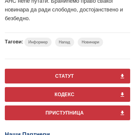
АНС неће ћутати. Бранићемо право сваког
новинара да ради слободно, достојанствено и
безбедно.
Тагови:
Информер
Напад
Новинари
СТАТУТ
КОДЕКС
ПРИСТУПНИЦА
Наши Партнери