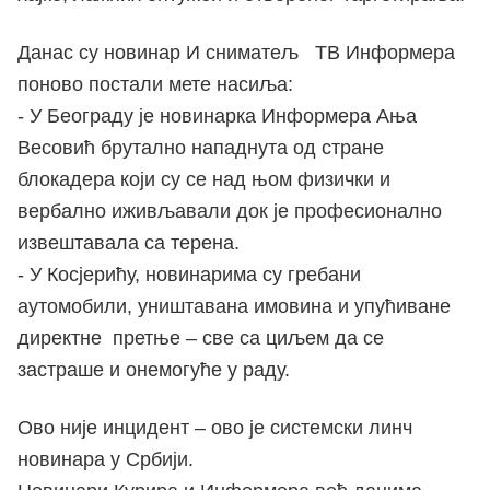
Данас су новинар И сниматељ ТВ Информера
поново постали мете насиља:
- У Београду је новинарка Информера Ања
Весовић брутално нападнута од стране
блокадера који су се над њом физички и
вербално иживљавали док је професионално
извештавала са терена.
- У Косјерићу, новинарима су гребани
аутомобили, уништавана имовина и упућиване
директне претње – све са циљем да се
застраше и онемогуће у раду.
Ово није инцидент – ово је системски линч
новинара у Србији.