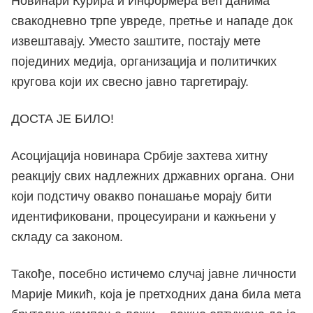
Новинари Курира и Информера већ данима
свакодневно трпе увреде, претње и нападе док
извештавају. Уместо заштите, постају мете
појединих медија, организација и политичких
кругова који их свесно јавно таргетирају.
ДОСТА ЈЕ БИЛО!
Асоцијација новинара Србије захтева хитну
реакцију свих надлежних државних органа. Они
који подстичу овакво понашање морају бити
идентификовани, процесуирани и кажњени у
складу са законом.
Такође, посебно истичемо случај јавне личности
Марије Микић, која је претходних дана била мета