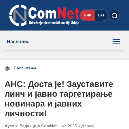
ЋИР
LAT
Насловна
Новости
🏠
/
Саопштења
/
Чланови
АНС: Доста је! Зауставите
линч и јавно таргетирање
О нама
новинара и јавних
Контакт
личности!
Аутор: Редакција ComNet
1. јул 2025. (уторак)