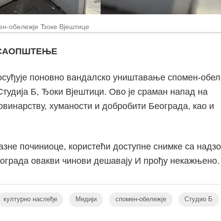
н-обележје Ђоке Вјештице
 САОПШТЕЊЕ
 осуђује поновно вандалско уништавање спомен-обел
тудија Б, Ђоки Вјештици. Ово је сраман напад на
новинарству, хуманости и добробити Београда, као и
азне починиоце, користећи доступне снимке са надз
Београда овакви чинови дешавају И прођу некажњено.
културно наслеђе
Медији
спомен-обележје
Студио Б