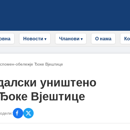
овна
Новости
Чланови
О нама
Ко
 спомен-обележје Ђоке Вјештице
далски уништено
 Ђоке Вјештице
одели: