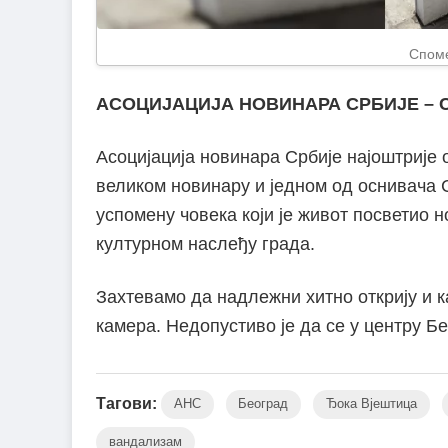
Споме
АСОЦИЈАЦИЈА НОВИНАРА СРБИЈЕ –
Асоцијација новинара Србије најоштрије
великом новинару и једном од оснивача С
успомену човека који је живот посветио 
културном наслеђу града.
Захтевамо да надлежни хитно открију и к
камера. Недопустиво је да се у центру 
Тагови:
АНС
Београд
Ђока Вјештица
вандализам