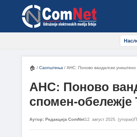
Насл
🏠
/
Саопштења
/
АНС: Поново вандалски уништено
АНС: Поново ван
спомен-обележје
Аутор: Редакција ComNet
12. август 2025. (уторак)
П