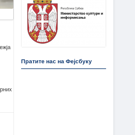
ежја
Пратите нас на Фејсбуку
орних