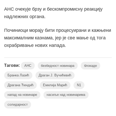
АНС очекује брзу и бескомпромисну реакцију
надлежних органа.
Починиоци морају бити процесуирани и кажњени
максималним казнама, јер је све мање од тога
охрабривање нових напада.
Тагови:
АНС
безбедност новинара
блокаде
Бранка Лазић
Драган Ј. Вучићевић
Драгана Ћендић
Емилија Марић
N1
напад на новинаре
насиље над новинарима
солидарност