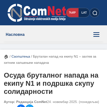
ЋИР
LAT
Насловна
Новости
🏠
/
Саопштења
/
Бруталан напад на екипу N1 – захтев за
Чланови
хитним хапшењем нападача
Осуда бруталног напада на
О нама
екипу N1 и подршка скупу
солидарности
Контакт
Аутор: Редакција ComNet
24. новембар 2025. (понедељак)