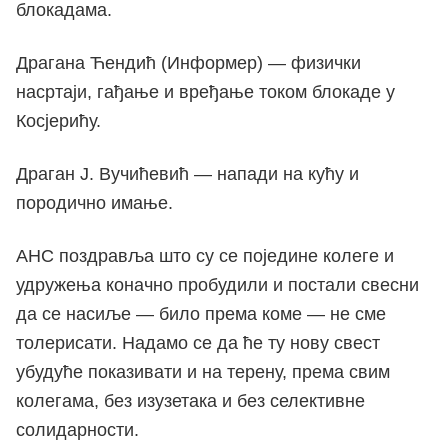
блокадама.
Драгана Ћендић (Информер) — физички
насртаји, гађање и вређање током блокаде у
Косјерићу.
Драган Ј. Вучићевић — напади на кућу и
породично имање.
АНС поздравља што су се поједине колеге и
удружења коначно пробудили и постали свесни
да се насиље — било према коме — не сме
толерисати. Надамо се да ће ту нову свест
убудуће показивати и на терену, према свим
колегама, без изузетака и без селективне
солидарности.