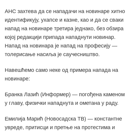
АНС захтева да се нападачи на новинаре хитно
идентификују, ухапсе и казне, као и да се сваки
напад на новинаре третира једнако, без обзира
којој редакцији припада нападнути новинар.
Напад на новинара је напад на професију —
толерисање насиља је саучесништво.
Навешћемо само неке од примера напада на
новинаре:
Бранка Лазић (Информер) — погођена каменом
у главу, физички нападнута и ометана у раду.
Емилија Марић (Новосадска ТВ) — константне
увреде, притисци и претње на протестима и