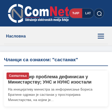
ЋИР
LAT
Насловна
Новости
Чланци са ознаком: "састанак"
Чланови
Саопштења
АНС: Оквир проблема дефинисан у
О нама
Министарству; УНС и НУНС изостали
На иницијативу министра за информисање Бориса
Контакт
Братине одржан је састанак у просторијама
Министарства, на којем је...