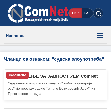
ЋИР
LAT
Насловна
Новости
Чланци са ознаком: "судска злоупотреба"
Чланови
Саопштења
САОПШТЕЊЕ ЗА ЈАВНОСТ УЕМ ComNet
О нама
Удружење електронских медија ComNet најоштрије
осуђује пресуду судије Татјане Безмаревић Јањић из
Контакт
Првог основног суда...